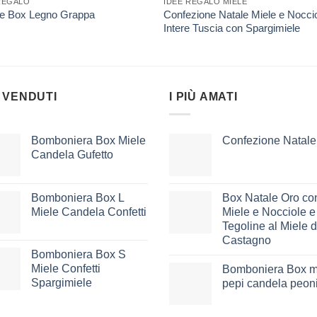
REGALO
IDEE REGALO MIELE
Confezione Natale Miele e Nocci
le Box Legno Grappa
Intere Tuscia con Spargimiele
 VENDUTI
I PIÙ AMATI
Bomboniera Box Miele
Confezione Natale
Candela Gufetto
Bomboniera Box L
Box Natale Oro co
Miele Candela Confetti
Miele e Nocciole e
Tegoline al Miele d
Castagno
Bomboniera Box S
Miele Confetti
Bomboniera Box m
Spargimiele
pepi candela peon