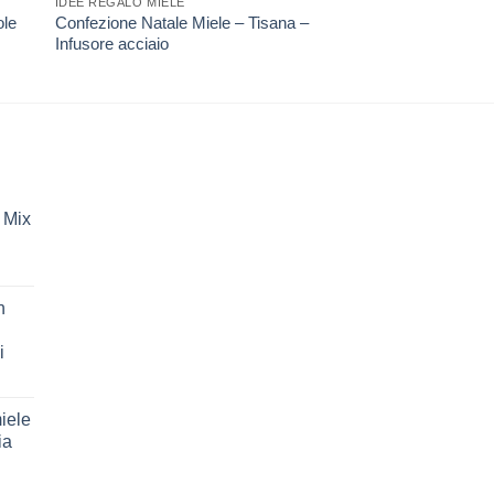
IDEE REGALO MIELE
BOX REGALO
ole
Confezione Natale Miele – Tisana –
Box Natale Minipane
Infusore acciaio
Nocciole
 Mix
n
i
iele
ia