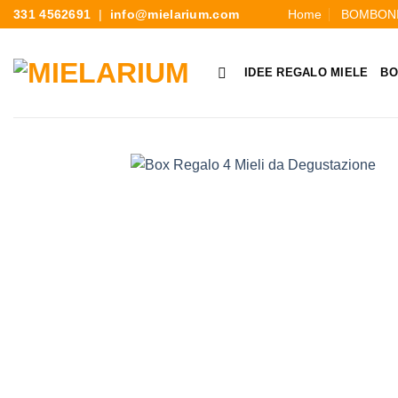
Home
BOMBONI
331 4562691
|
info@mielarium.com
IDEE REGALO MIELE
BO