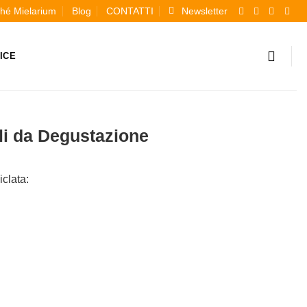
hé Mielarium
Blog
CONTATTI
Newsletter
ICE
li da Degustazione
iclata: